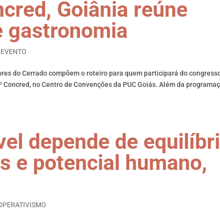
cred, Goiânia reúne
 e gastronomia
,
EVENTO
bores do Cerrado compõem o roteiro para quem participará do congress
16º Concred, no Centro de Convenções da PUC Goiás. Além da programa
vel depende de equilíbr
as e potencial humano,
OPERATIVISMO