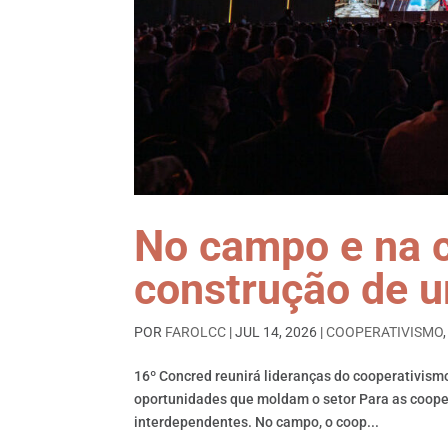
No campo e na c
construção de u
POR
FAROLCC
|
JUL 14, 2026
|
COOPERATIVISMO
16º Concred reunirá lideranças do cooperativismo 
oportunidades que moldam o setor Para as coope
interdependentes. No campo, o coop...