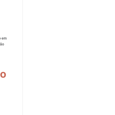
o em
ção
io