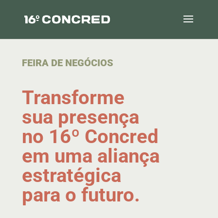
FEIRA DE NEGÓCIOS
Transforme
sua presença
no 16º Concred
em uma aliança
estratégica
para o futuro.