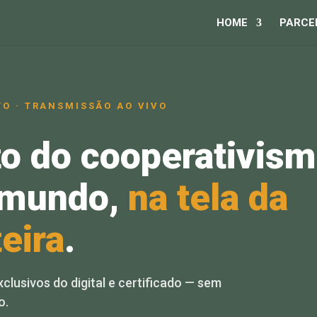
HOME
PARCE
TO · TRANSMISSÃO AO VIVO
o do cooperativis
o mundo,
na tela da
eira
.
xclusivos do digital e certificado — sem
o.