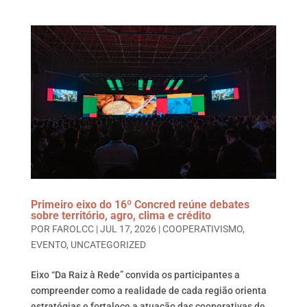
Primeiro eixo do 16º Concred reúne debates
sobre território, agro, clima e crédito
POR
FAROLCC
|
JUL 17, 2026
|
COOPERATIVISMO
,
EVENTO
,
UNCATEGORIZED
Eixo “Da Raiz à Rede” convida os participantes a
compreender como a realidade de cada região orienta
estratégias e fortalece a atuação das cooperativas de