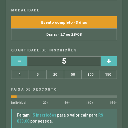
MODALIDADE
Evento completo · 3 dias
Diária · 27 ou 28/08
QUANTIDADE DE INSCRIÇÕES
−
+
1
5
20
50
100
150
FAIXA DE DESCONTO
Individual
20+
50+
100+
150+
Faltam
15 inscrições
para o valor cair para
R$
833,00
por pessoa.