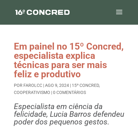
Em painel no 15º Concred,
especialista explica
técnicas para ser mais
feliz e produtivo
POR
FAROLCC
|
AGO 9, 2024
|
15º CONCRED
,
COOPERATIVISMO
|
0 COMENTÁRIOS
Especialista em ciência da
felicidade, Lucia Barros defendeu
poder dos pequenos gestos.