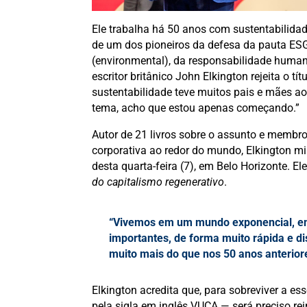
Ele trabalha há 50 anos com sustentabilidad
de um dos pioneiros da defesa da pauta ESG
(environmental), da responsabilidade human
escritor britânico John Elkington rejeita o 
sustentabilidade teve muitos pais e mães ao
tema, acho que estou apenas começando.”
Autor de 21 livros sobre o assunto e membro
corporativa ao redor do mundo, Elkington mi
desta quarta-feira (7), em Belo Horizonte. El
do capitalismo regenerativo
.
“Vivemos em um mundo exponencial, em
importantes, de forma muito rápida e d
muito mais do que nos 50 anos anterio
Elkington acredita que, para sobreviver a es
pela sigla em inglês VUCA — será preciso re