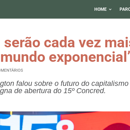
HOME
PARC
 serão cada vez mai
o mundo exponencial
OMENTÁRIOS
ngton falou sobre o futuro do capitalismo
agna de abertura do 15º Concred.