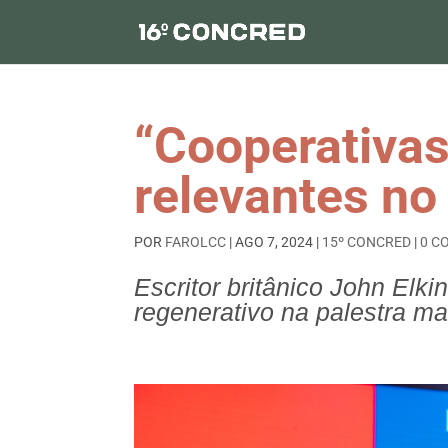
“Cooperativas
relevantes n
POR
FAROLCC
|
AGO 7, 2024
|
15º CONCRED
|
0 C
Escritor britânico John Elki
regenerativo na palestra m