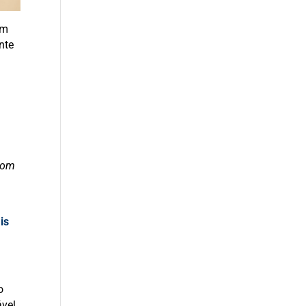
ém
nte
o
oom
is
o
ável