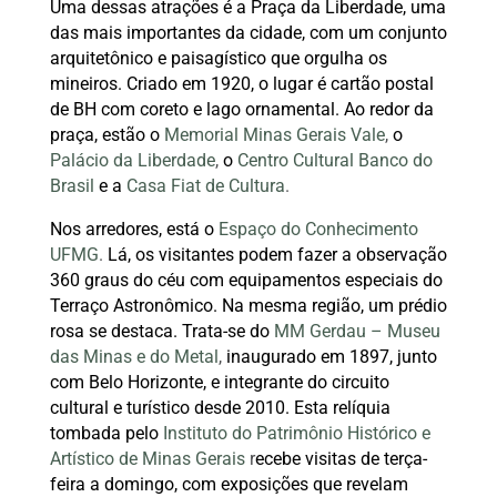
Uma dessas atrações é a Praça da Liberdade, uma
das mais importantes da cidade, com um conjunto
arquitetônico e paisagístico que orgulha os
mineiros. Criado em 1920, o lugar é cartão postal
de BH com coreto e lago ornamental. Ao redor da
praça, estão o
Memorial Minas Gerais Vale
,
o
Palácio da Liberdade
,
o
Centro Cultural Banco do
Brasil
e a
Casa Fiat de Cultura
.
Nos arredores, está o
Espaço do Conhecimento
UFMG
.
Lá, os visitantes podem fazer a observação
360 graus do céu com equipamentos especiais do
Terraço Astronômico. Na mesma região, um prédio
rosa se destaca. Trata-se do
MM Gerdau – Museu
das Minas e do Metal
,
inaugurado em 1897, junto
com Belo Horizonte, e integrante do circuito
cultural e turístico desde 2010. Esta relíquia
tombada pelo
Instituto do Patrimônio Histórico e
Artístico de Minas Gerais
r
ecebe visitas de terça-
feira a domingo, com exposições que revelam